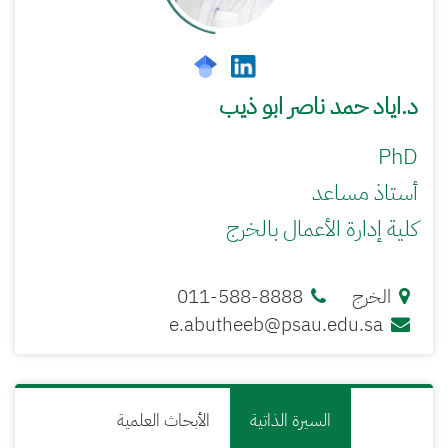
د.اياد حمد ناصر ابو ذيب
PhD
أستاذ مساعد
كلية إدارة الأعمال بالخرج
الخرج
011-588-8888
e.abutheeb@psau.edu.sa
السيرة الذاتية
الأبحاث العلمية