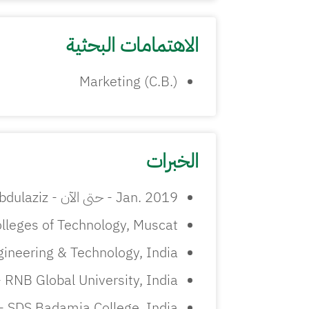
الاهتمامات البحثية
Marketing (C.B.)
الخبرات
Jan. 2019 - حتى الآن - Assistant Professor - Prince Sattam Bin Abdulaziz
olleges of Technology, Muscat
ngineering & Technology, India
 RNB Global University, India
- SDS Badamia College, India