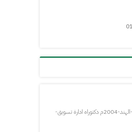
0
بكالريوس كلية العلوم الأدارية -الجامعة المستنصرية بغداد-1998م ماجستير ادارة تسويق-جامعةبونا-الهند-2004م دكتوراه ادارة تسويق-