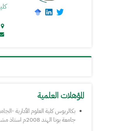
كلي
المؤهلات العلمية
جامعة بونا الهند 2008م استاذ مشارك تسويق-2014