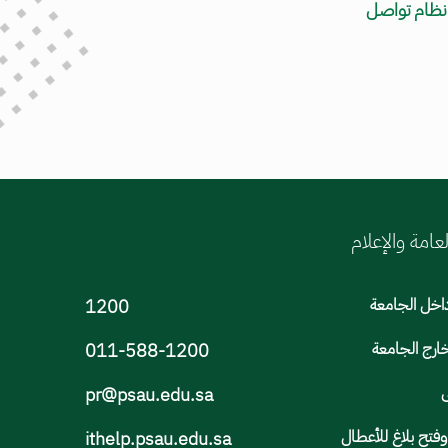
 نظام تواصل
لعامة والإعلام
اخل الجامعة
1200
ارج الجامعة
011-588-1200
ى
pr@psau.edu.sa
تح بلاغ للأعطال
ithelp.psau.edu.sa