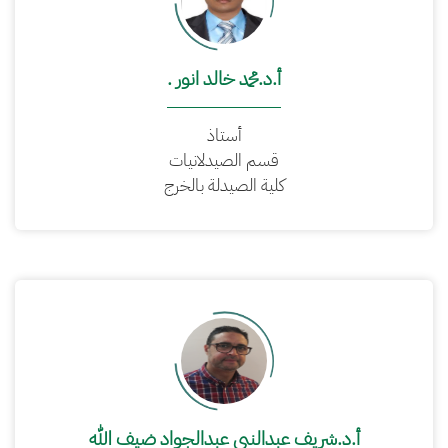
أ.د.محمد خالد انور .
أستاذ
قسم الصيدلانيات
كلية الصيدلة بالخرج
أ.د.شريف عبدالنبي عبدالجواد ضيف الله