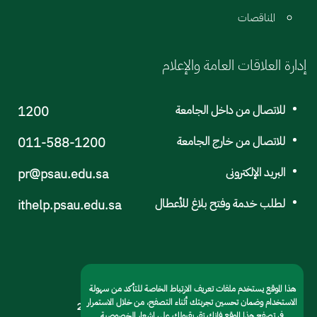
المناقصات
إدارة العلاقات العامة والإعلام
للاتصال من داخل الجامعة
1200
للاتصال من خارج الجامعة
011-588-1200
البريد الإلكترونى
pr@psau.edu.sa
لطلب خدمة وفتح بلاغ للأعطال
ithelp.psau.edu.sa
هذا الموقع يستخدم ملفات تعريف الارتباط الخاصة للتأكد من سهولة
الاستخدام وضمان تحسين تجربتك أثناء التصفح، من خلال الاستمرار
© جامعة الأمير سطام بن عبد العزيز 2022
في تصفح هذا الموقع فإنك تقر بقبولك على إشعار الخصوصية